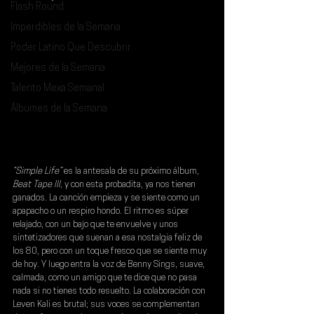
Flash Round
Imperdibles de la Semana
Poder Latino Que Descubrir
Mejores de la Semana
Talento Mexa Semanal
Álbumes de la Semana
“Simple Life”
 es la antesala de su próximo álbum, 
Beat Tape III
, y con esta probadita, ya nos tienen 
ganados. La canción empieza y se siente como un 
apapacho o un respiro hondo. El ritmo es súper 
relajado, con un bajo que te envuelve y unos 
sintetizadores que suenan a esa nostalgia feliz de 
los 80, pero con un toque fresco que se siente muy 
de hoy. Y luego entra la voz de 
Benny Sings
, suave, 
calmada, como un amigo que te dice que no pasa 
nada si no tienes todo resuelto. La colaboración con 
Leven Kali 
es brutal; sus voces se complementan 