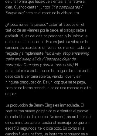
de una forma que hace que sientas la narrativa al 
cien. Cuando cantan juntos
 "It's complicated / 
Simple life"
 neta es el mood de la vida adulta.
¿A poco no les ha pasado? Están atrapados en el 
tráfico de un viernes por la tarde, el trabajo sabe a 
esclavitud, las deudas no perdonan, y lo único que 
quieren es un descanso. Esa es justo la vibra de la 
canción. Es ese deseo universal de mandar todo a la 
fregada y simplemente
 "run away, stop answering 
calls and sleep all day" (escapar, dejar de 
contestar llamadas y dormir todo el día)
. El 
ensamble crea en tu mente la imagen de estar en tu 
depa con la ventana abierta, viendo llover y sin 
ninguna preocupación. Es un loop que se te pega, 
pero no de forma pesada, sino de una manera que te 
da paz.
La producción de Benny Sings es inmaculada. El 
beat es tan suave y orgánico que sientes el groove 
en cada fibra de tu cuerpo. No necesitas un track de 
cinco minutos para entender el mensaje, porque en 
esos 90 segundos, te lo dice todo. Es como si la 
canción fuera una foto, un instante capturado en el 