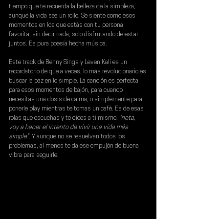
tiempo que te recuerda la belleza de la simpleza, 
aunque la vida sea un rollo. Se siente como esos 
momentos en los que estás con tu persona 
favorita, sin decir nada, solo disfrutando de estar 
juntos. Es pura poesía hecha música.
Este track de 
Benny Sings
 y 
Leven Kali
 es un 
recordatorio de que a veces, lo más revolucionario es 
buscar la paz en lo simple. La canción es perfecta 
para esos momentos de bajón, para cuando 
necesitas una dosis de calma, o simplemente para 
ponerle play mientras te tomas un café. Es de esas 
rolas que escuchas y te dices a ti mismo:
 "neta, 
voy a hacer el intento de vivir una vida más 
simple"
. Y aunque no se resuelvan todos los 
problemas, al menos te da ese empujón de buena 
vibra para seguirle.