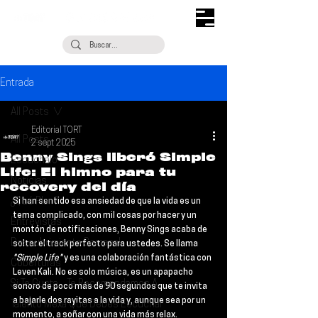
Entrada
All Posts
Editorial TORT
All Posts
2 sept 2025
Benny Sings liberó Simple
Escúchalo
Life: El himno para tu
Noticias
recovery del día
¿Qué Plan?
Si han sentido esa ansiedad de que la vida es un 
tema complicado, con mil cosas por hacer y un 
Entrevistas
montón de notificaciones, 
Benny Sings
 acaba de 
Descubrimiento Semanal
soltar el track perfecto para ustedes. Se llama 
"Simple Life"
 y es una colaboración fantástica con 
Coberturas
Leven Kali
. No es solo música, es un apapacho 
Si Te Gusta... Te Recomendamos A...
sonoro de poco más de 90 segundos que te invita 
a bajarle dos rayitas a la vida y, aunque sea por un 
Talento Mexa Que Debes Escuchar
momento, a soñar con una vida más relax.