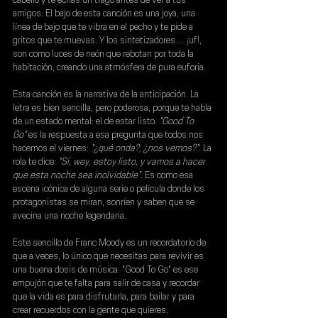
cabello y te echas un trago antes de ver a tus 
amigos. El bajo de esta canción es una joya, una 
línea de bajo que te vibra en el pecho y te pide a 
gritos que te muevas. Y los sintetizadores… ¡uf!, 
son como luces de neón que rebotan por toda la 
habitación, creando una atmósfera de pura euforia.
Esta canción es la narrativa de la anticipación. La 
letra es bien sencilla, pero poderosa, porque te habla 
de un estado mental: el de estar listo.
 "Good To 
Go"
 es la respuesta a esa pregunta que todos nos 
hacemos el viernes:
 "¿qué onda?, ¿nos vemos?"
. La 
rola te dice:
 "Sí, wey, estoy listo, y vamos a hacer 
que esta noche sea inolvidable"
. Es como esa 
escena icónica de alguna serie o película donde los 
protagonistas se miran, sonríen y saben que se 
avecina una noche legendaria.
Este sencillo de 
Franc Moody
 es un recordatorio de 
que a veces, lo único que necesitas para revivir es 
una buena dosis de música. "Good To Go" es ese 
empujón que te falta para salir de casa y recordar 
que la vida es para disfrutarla, para bailar y para 
crear recuerdos con la gente que quieres.