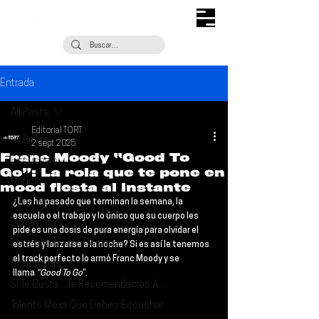
Entrada
All Posts
Editorial TORT
All Posts
2 sept 2025
Franc Moody “Good To
Escúchalo
Go”: La rola que te pone en
Noticias
mood fiesta al instante
¿Qué Plan?
¿Les ha pasado que terminan la semana, la 
escuela o el trabajo y lo único que su cuerpo les 
Entrevistas
pide es una dosis de pura energía para olvidar el 
Descubrimiento Semanal
estrés y lanzarse a la noche? Si es así le tenemos 
el track perfecto lo armó 
Franc Moody 
y se 
Coberturas
llama 
“Good To Go
”. 
Si Te Gusta... Te Recomendamos A...
Talento Mexa Que Debes Escuchar