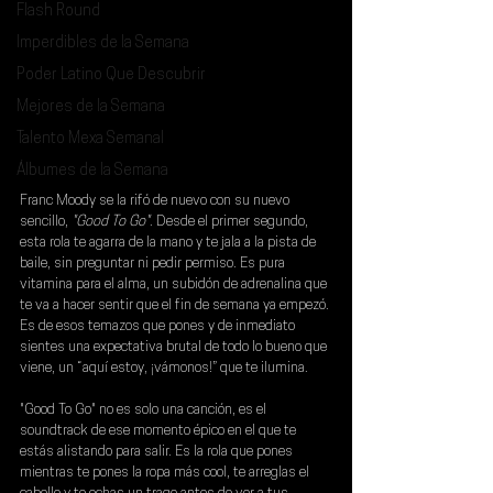
Flash Round
Imperdibles de la Semana
Poder Latino Que Descubrir
Mejores de la Semana
Talento Mexa Semanal
Álbumes de la Semana
Franc Moody
 se la rifó de nuevo con su nuevo 
sencillo,
 "Good To Go"
. Desde el primer segundo, 
esta rola te agarra de la mano y te jala a la pista de 
baile, sin preguntar ni pedir permiso. Es pura 
vitamina para el alma, un subidón de adrenalina que 
te va a hacer sentir que el fin de semana ya empezó. 
Es de esos temazos que pones y de inmediato 
sientes una expectativa brutal de todo lo bueno que 
viene, un “aquí estoy, ¡vámonos!” que te ilumina.
"Good To Go" no es solo una canción, es el 
soundtrack de ese momento épico en el que te 
estás alistando para salir. Es la rola que pones 
mientras te pones la ropa más cool, te arreglas el 