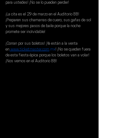
para ustedes! ¡No se lo pueden perder!
¡La cita es el 29 de marzo en el Auditorio BB! 
¡Preparen sus chamarras de cuero, sus gafas de sol 
y sus mejores pasos de baile porque la noche 
promete ser inolvidable!
¡Corran por sus boletos! ¡Ya están a la venta 
en
www.ticketmaster.com
.mx
!
 ¡No se queden fuera 
de esta fiesta épica porque los boletos van a volar! 
¡Nos vemos en el Auditorio BB!