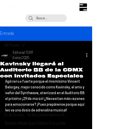
Entrada
All Posts
Editorial TORT
All Posts
6 ene 2025
Kavinsky llegará al
Escúchalo
Auditorio BB de la CDMX
Noticias
con Invitados Especiales
¿Qué Plan?
Agárrense fuerte porque el mismísimo 
Vincent 
Belorgey
, mejor conocido como 
Kavinsky
, el amo y 
Entrevistas
señor del Synthwave, aterrizará en el 
Auditorio BB 
Descubrimiento Semanal
el próximo ¡29 de marzo!
 ¿Necesitan más razones 
para emocionarse? ¡Pues prepárense porque aquí 
Coberturas
les va una dosis de adrenalina musical!
Si Te Gusta... Te Recomendamos A...
Talento Mexa Que Debes Escuchar