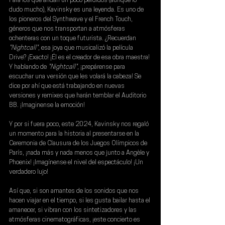
Para los que andan un poco perdidos (aunque lo 
dudo mucho), Kavinsky es una leyenda. Es uno de 
los pioneros del Synthwave y el French Touch, 
géneros que nos transportan a atmósferas 
ochenteras con un toque futurista. ¿Recuerdan 
"Nightcall"
, esa joya que musicalizó la 
película 
Drive
? ¡Exacto! ¡Él es el creador de esa obra maestra! 
Y hablando de 
"Nightcall"
, ¡prepárense para 
escuchar una versión que les volará la cabeza! Se 
dice por ahí que está trabajando en nuevas 
versiones y remixes que harán temblar el Auditorio 
BB. ¡Imaginense la emoción!
Y por si fuera poco, este 2024, Kavinsky nos regaló 
un momento para la historia al presentarse en la 
Ceremonia de Clausura de los 
Juegos Olímpicos de 
París
, ¡nada más y nada menos que junto a 
Angèle 
y 
Phoenix
! ¡Imagínense el nivel del espectáculo! ¡Un 
verdadero lujo!
Así que, si son amantes de los sonidos que nos 
hacen viajar en el tiempo, si les gusta bailar hasta el 
amanecer, si vibran con los sintetizadores y las 
atmósferas cinematográficas, ¡este concierto es 