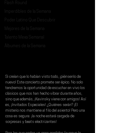
Flash Round
Imperdibles de la Semana
Poder Latino Que Descubrir
Mejores de la Semana
Talento Mexa Semanal
Álbumes de la Semana
Si creían que lo habían visto todo, ¡piénsenlo de 
nuevo! Este concierto promete ser épico. No solo 
tendremos la oportunidad de escuchar en vivo los 
clásicos que nos han hecho vibrar durante años, 
sino que además, ¡
Kavinsky
 viene con amigos! Así 
es, ¡
Invitados Especiales
! ¿Quiénes serán? ¡El 
misterio nos mantiene al filo del asiento! Pero una 
cosa es segura: ¡la noche estará cargada de 
sorpresas y beats electrizantes!