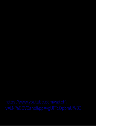
https://www.youtube.com/watch?
v=LNPaGCVCaho&pp=ygUFTcOpbmU%3D