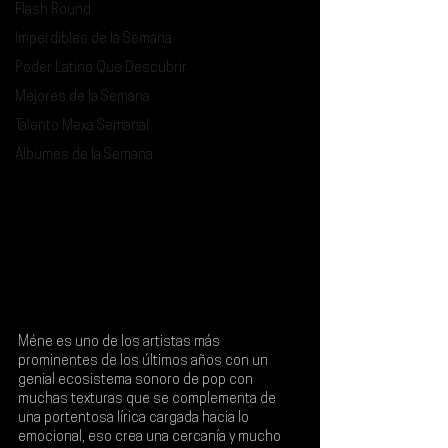
Flash Round
Imperdibles de la Semana
Poder Latino Que Descubrir
Mejores de la Semana
Talento Mexa Semanal
Álbumes de la Semana
Méne es uno de los artistas más 
prominentes de los últimos años con un 
genial ecosistema sonoro de pop con 
muchas texturas que se complementa de 
una portentosa lírica cargada hacia lo 
emocional, eso crea una cercanía y mucho 