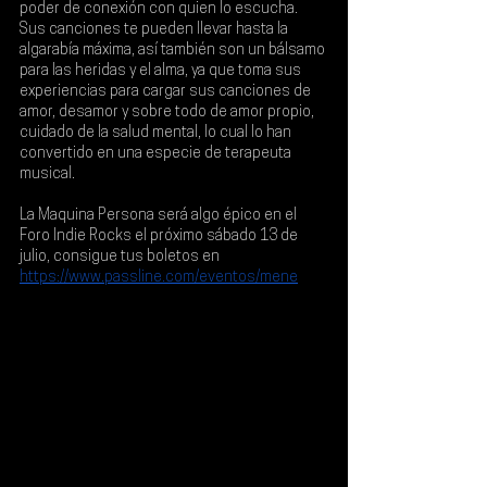
poder de conexión con quien lo escucha. 
Sus canciones te pueden llevar hasta la 
algarabía máxima, así también son un bálsamo 
para las heridas y el alma, ya que toma sus 
experiencias para cargar sus canciones de 
amor, desamor y sobre todo de amor propio, 
cuidado de la salud mental, lo cual lo han 
convertido en una especie de terapeuta 
musical.
La Maquina Persona será algo épico en el 
Foro Indie Rocks el próximo sábado 13 de 
julio, consigue tus boletos en 
https://www.passline.com/eventos/mene
.