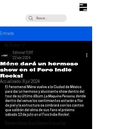
Entrada
All Posts
Editorial TORT
All Posts
22 abr 2024
Méne dará un hermoso
Escúchalo
show en el Foro Indie
Noticias
Rocks!
Actualizado:
¿Qué Plan?
8 jul 2024
El fenomenal 
Méne 
vuelve a la Ciudad de México 
Entrevistas
para dar un hermoso y alucinante show dentro del 
tour de su último álbum 
La Maquina Persona
, donde 
Descubrimiento Semanal
dentro del venue los sentimientos estarán a flor 
de piel y la estructura se cimbrará con los cantos 
Coberturas
que saldrán del alma de sus fans el próximo 
Si Te Gusta... Te Recomendamos A...
sábado 
13 de julio en el Foro Indie Rocks!
.
Talento Mexa Que Debes Escuchar