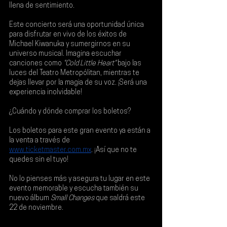
llena de sentimiento.
Este concierto será una oportunidad única 
para disfrutar en vivo de los éxitos de 
Michael Kiwanuka y sumergirnos en su 
universo musical. Imagina escuchar 
canciones como 
"Cold Little Heart"
 bajo las 
luces del Teatro Metropólitan, mientras te 
dejas llevar por la magia de su voz. ¡Será una 
experiencia inolvidable!
¿Cuándo y dónde comprar los boletos?
Los 
boletos para este gran evento ya están a 
la venta a través de
www.ticketmaster.com.mx
. ¡Así que no te 
quedes sin el tuyo!
No lo pienses más y asegura tu lugar en este 
evento memorable y escucha también su 
nuevo álbum 
Small Changes
 que saldrá este
22 de noviembre
.