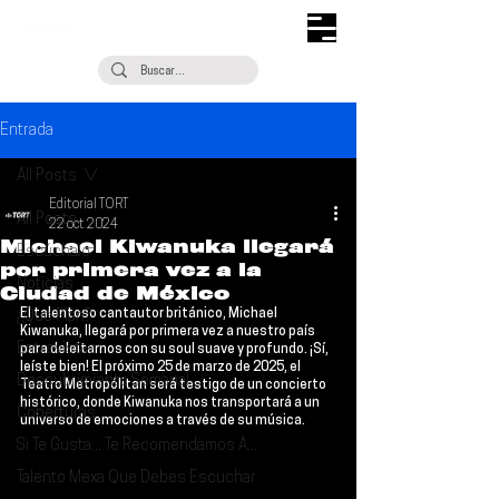
Entrada
All Posts
Editorial TORT
All Posts
22 oct 2024
Michael Kiwanuka llegará
Escúchalo
por primera vez a la
Noticias
Ciudad de México
El talentoso cantautor británico, 
Michael 
¿Qué Plan?
Kiwanuka
, llegará por primera vez a nuestro país 
Entrevistas
para deleitarnos con su soul suave y profundo. ¡Sí, 
leíste bien! El próximo 
25 de marzo de 2025, el 
Descubrimiento Semanal
Teatro Metropólitan
 será testigo de un concierto 
histórico, donde Kiwanuka nos transportará a un 
Coberturas
universo de emociones a través de su música.
Si Te Gusta... Te Recomendamos A...
Talento Mexa Que Debes Escuchar