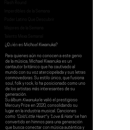
Flash Round
Imperdibles de la Semana
Poder Latino Que Descubrir
Mejores de la Semana
Talento Mexa Semanal
Álbumes de la Semana
¿Quién es Michael Kiwanuka?
Para quienes aún no conocen a este genio 
de la música, 
Michael Kiwanuka 
es un 
cantautor británico que ha cautivado al 
mundo con su voz aterciopelada y sus letras 
conmovedoras. Su estilo único, que fusiona 
soul, folk y rock, lo ha posicionado como uno 
de los artistas más interesantes de su 
generación.
Su álbum 
Kiwanuka 
le valió el prestigioso 
Mercury Prize en 2020
, consolidando su 
lugar en la industria musical. Canciones 
como 
"Cold Little Heart"
 y 
"Love & Hate"
 se han 
convertido en himnos para una generación 
que busca conectar con música auténtica y 