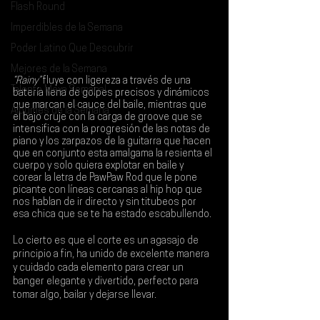
Flash Round
Imperdibles de la Semana
Poder Latino Que Descubrir
Mejores de la Semana
“Rainy”
 fluye con ligereza a través de una 
Talento Mexa Semanal
batería llena de golpes precisos y dinámicos 
que marcan el cauce del baile, mientras que 
Álbumes de la Semana
el bajo cruje con la carga de groove que se 
intensifica con la progresión de las notas de 
piano y los zarpazos de la guitarra que hacen 
que en conjunto esta amalgama la resienta el 
cuerpo y solo quiera explotar en baile y 
corear la letra de 
PawPaw Rod
 que le pone 
picante con líneas cercanas al hip hop que 
nos hablan de ir directo y sin titubeos por 
esa chica que se te ha estado escabullendo.
Lo cierto es que el corte es un agasajo de 
principio a fin, ha unido de excelente manera 
y cuidado cada elemento para crear un 
banger elegante y divertido, perfecto para 
tomar algo, bailar y dejarse llevar.