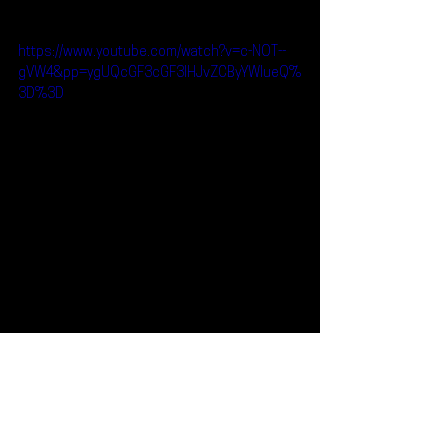
https://www.youtube.com/watch?v=c-NOT--
gVW4&pp=ygUQcGF3cGF3IHJvZCByYWlueQ%
3D%3D
Reseñas
Escúchalo
PawPaw Rod
Escúchalo