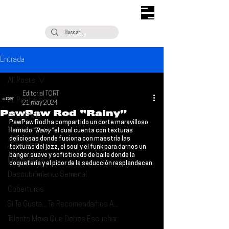
Entrada
All Posts
Editorial TORT
All Posts
21 may 2024
PawPaw Rod “Rainy”
Escúchalo
PawPaw Rod 
ha compartido un corte maravilloso 
Noticias
llamado 
“Rainy”
 el cual cuenta con texturas 
deliciosas donde fusiona con maestría las 
¿Qué Plan?
texturas del jazz, el soul y el funk para darnos un 
banger suave y sofisticado de baile donde la 
Entrevistas
coquetería y el picor de la seducción resplandecen.
Descubrimiento Semanal
Coberturas
Si Te Gusta... Te Recomendamos A...
Talento Mexa Que Debes Escuchar