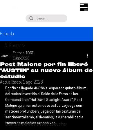
Entrada
All Posts
Editorial TORT
All Posts
1 ago 2023
Post Malone por fin liberó
Escúchalo
‘AUSTIN’ su nuevo álbum de
Noticias
estudio
Actualizado:
¿Qué Plan?
1 ago 2023
Por fin ha llegado 
AUSTIN
 el esperado quinto álbum 
Entrevistas
del recién investido al Salón de la Fama de los 
Descubrimiento Semanal
Compositores "Hal Davis Starlight Award", 
Post 
Malone
 quien en este nuevo esfuerzo juega con 
Coberturas
matices profundos y juega con las texturas del 
Si Te Gusta... Te Recomendamos A...
sentimentalismo, el desamor, la vulnerabilidad a 
través de melodías expansivas.
Talento Mexa Que Debes Escuchar