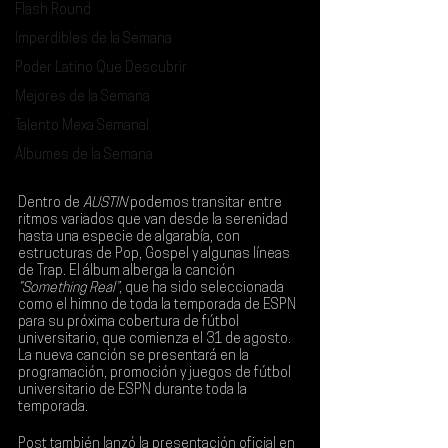
Flash Round
Imperdibles de la Semana
Poder Latino Que Descubrir
Mejores de la Semana
Talento Mexa Semanal
Álbumes de la Semana
Dentro de 
AUSTIN
 podemos transitar entre 
ritmos variados que van desde la serenidad 
hasta una especie de algarabía, con 
estructuras de 
Pop
, 
Gospel
 y algunas líneas 
de 
Trap
. El álbum alberga la canción 
“Something Real”
, que ha sido seleccionada 
como el himno de toda la temporada de 
ESPN
para su próxima cobertura de fútbol 
universitario, que comienza el 31 de agosto. 
La nueva canción se presentará en la 
programación, promoción y juegos de fútbol 
universitario de ESPN durante toda la 
temporada.
Post también lanzó la presentación oficial en 