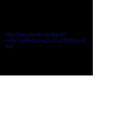
https://www.youtube.com/watch?
v=x5vTKJg69nI&pp=ygULcG9zdCBtYWxvbmU
%3D
Reseñas
Noticias
Post Malone
Noticias