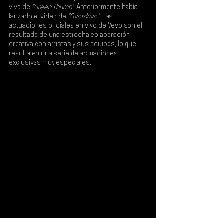
vivo de 
"Green Thumb"
. Anteriormente había 
lanzado el video de 
"Overdrive"
. Las 
actuaciones oficiales en vivo de 
Vevo
 son el 
resultado de una estrecha colaboración 
creativa con artistas y sus equipos, lo que 
resulta en una serie de actuaciones 
exclusivas muy especiales.