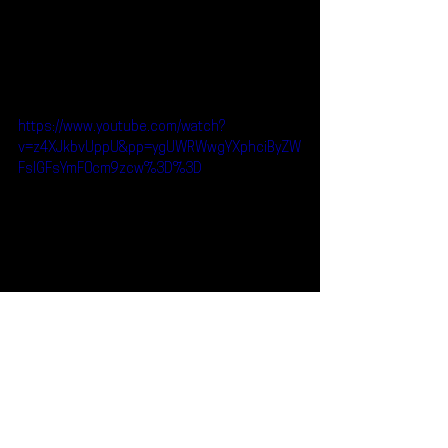
https://www.youtube.com/watch?
v=z4XJkbvUppU&pp=ygUWRWwgYXphciByZW
FsIGFsYmF0cm9zcw%3D%3D
Reseñas
Escúchalo
Real Albatross
Escúchalo