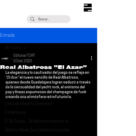
Entrada
All Posts
Editorial TORT
All Posts
10 oct 2023
Real Albatross “El Azar”
Escúchalo
La elegancia y lo cautivador del juego se refleja en
Noticias
“El Azar”
 el nuevo sencillo de 
Real Albatross
, 
quienes desde Guadalajara logran seducir a través 
¿Qué Plan?
de la sensualidad del yacht rock, el onirismo del 
pop y líneas espumosas del champagne de funk 
Entrevistas
creando una atmósfera retrofuturista.
Descubrimiento Semanal
Coberturas
Si Te Gusta... Te Recomendamos A...
Talento Mexa Que Debes Escuchar