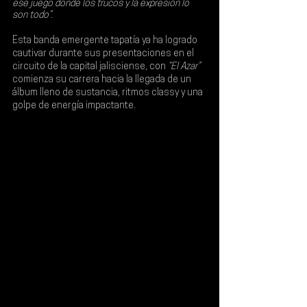
ese juego donde los trucos y la expresión lo 
son todo”.
Esta banda emergente tapatía ya ha logrado 
cautivar durante sus presentaciones en el 
circuito de la capital jalisciense, con 
“El Azar”
comienza su carrera hacia la llegada de un 
álbum lleno de sustancia, ritmos classy y una 
golpe de energía impactante.