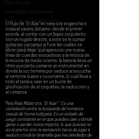
Flash Round
Imperdibles de la Semana
Poder Latino Que Descubrir
El flujo de 
“El Azar”
 es sexy y te engancha e 
invita al casino del amor desde el primer 
Mejores de la Semana
acorde, al contar con un bajeo corpulento 
Talento Mexa Semanal
con un rugido directo, a este se le suman 
guitarras cercanas al funk las cuales se 
Álbumes de la Semana
abren para dejar que aparezca una nueva 
línea de cuerdas evocadoras a la mística de 
la música de medio oriente, la batería lleva un 
ritmo punzante y amarra un instrumental en 
donde la voz termina por seducir al escucha 
al sentirse suave y susurrante, lo cual lleva a 
todo el tema a caer en un bucle de 
glorificación de el coqueteo, la seducción y 
el romance.
Para 
Real Albatross
“El Azar”
: “
Es una 
correlación entre la búsqueda del romance 
casual de forma ludópata. Es un estado de 
juego constante en el que puedes caer y donde 
ganar o perder nunca importa, lo que buscas no 
es el premio sino la sensación terca de jugar a 
seducir y toda la faramalla que hay alrededor de 