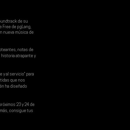
oundtrack de su 
e Free
 de pgLang, 
on nueva música de 
oteantes, notas de 
historia atrapante y 
y al servicio" para 
tidas que nos 
én ha diseñado 
próximos 
23 y 24 de 
 más
, consigue tus 