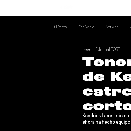
INICIO
All Posts
Escúchalo
Noticias
Editorial TORT
Si Te Gusta... Te Recomendamos A...
T
Tene
de K
Poder Latino Que Descubrir
Mejores 
estre
cort
Kendrick Lamar 
siempr
ahora ha hecho equipo 