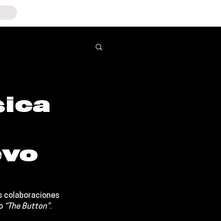
ica
evo
s colaboraciones 
o 
“The Button”
.