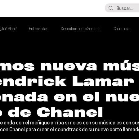
LO ÚLTIMO
CONTACTO
¿Qué Plan?
Entrevistas
Descubrimiento Semanal
Coberturas
alento Mexa Que Debes Escuchar
Flash Round
Imperdibles de la Semana
mos nueva mús
endrick Lamar
de la Semana
Talento Mexa Semanal
Álbumes de la Semana
nada en el nu
o de Chanel
e anda con el meñique arriba si no es con su música es con su
con 
Chanel 
para crear el soundtrack de su nuevo corto llamad