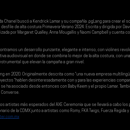
da Chanel buscó a 
Kendrick Lamar 
y su compañía 
.pgLang 
para crear el s
desfile de alta costura Primavera-Verano 2024. Escrita y dirigida por 
Dav
izada por Margaret Qualley, Anna Mougallis y Naomi Campbell y cuenta c
ontramos un desarrollo punzante, elegante e intenso, con violines revol
tiva audiovisual en donde se combina lo mejor de la alta costura, con una 
nstrumental que elevan la campaña a gran nivel.
ng en 2020. Originalmente descrita como "una nueva empresa multilingüe 
royectos "hablen desinteresadamente con y para las experiencias compar
 se ha asociado desde entonces con Baby Keem y el propio Lamar. Tambi
s Converse. 
los artistas más esperados del 
AXE Ceremonia 
que se llevará a cabo los
nario de la CDMX junto a artistas como Romy, FKA Twigs, Fuerza Regida y
ter.com.mx
.