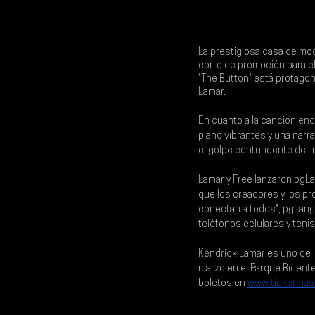
La prestigiosa casa de mo
corto de promoción para el 
"The Button" está protagon
Lamar.
En cuanto a la canción enc
piano vibrantes y una narra
el golpe contundente del i
Lamar y Free lanzaron pgLa
que los creadores y los p
conectan a todos", pgLang
teléfonos celulares y teni
Kendrick Lamar es uno de 
marzo en el Parque Bicente
boletos en
www.ticketmas