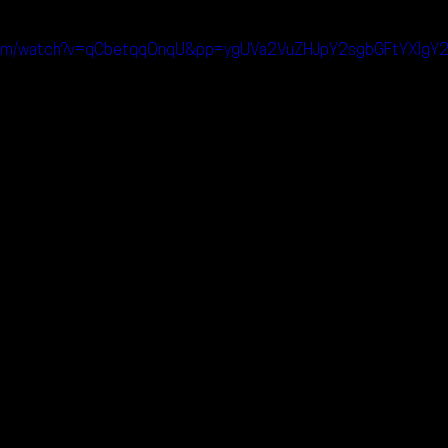
.com/watch?v=qCbetqqOnqU&pp=ygUVa2VuZHJpY2sgbGFtYXIgY