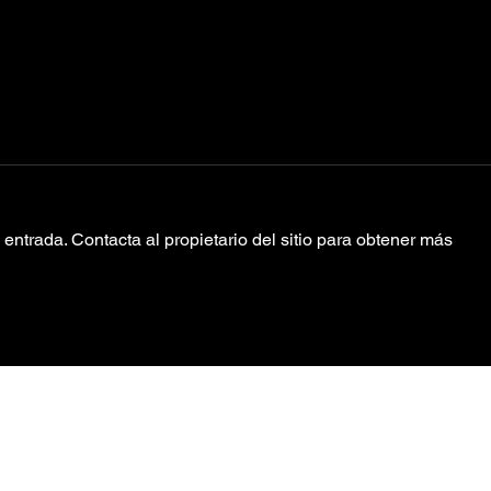
entrada. Contacta al propietario del sitio para obtener más
Una joyita “Good
Yo
People” la
S1
colaboración de
Mumford & Sons
y Pharrell
Política de Privacidad
Williams