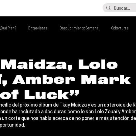
LO ÚLTIMO
CONTACTO
¿Qué Plan?
Entrevistas
Descubrimiento Semanal
Coberturas
alento Mexa Que Debes Escuchar
Flash Round
Imperdibles de la Semana
Maidza, Lolo
ï, Amber Mark
de la Semana
Talento Mexa Semanal
Álbumes de la Semana
of Luck”
ncillo del próximo álbum de 
Tkay Maidza
 y es un asteroide de 
donde ha reclutado a dos duras como lo son
 Lolo Zouaï
 y 
Amber
un corte que nos habla acerca de no ponerle más atención de 
oportunidad.