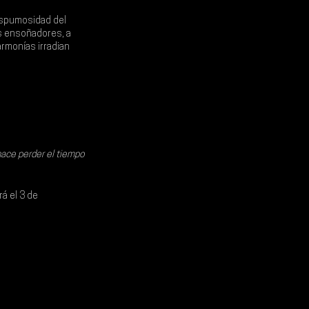
espumosidad del 
s ensoñadores, a 
armonías irradian 
hace perder el tiempo 
rá el 
3 de 