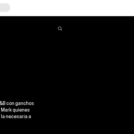
R&B con ganchos 
 Mark
 quienes 
la necesaria a 