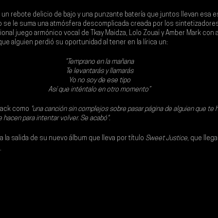
un rebote delicio de bajo y una punzante batería que juntos llevan esa 
so se le suma una atmósfera descomplicada creada por los sintetizadore
ional juego armónico vocal de 
Tkay Maidza
, 
Lolo Zouaï
 y 
Amber Mark
 con 
e alguien perdió su oportunidad al tener en la lírica un: 
“Temprano en la mañana
Te levantarás y llamarás
Yo no soy de ese tipo
Así que inténtalo en otro momento”
track como 
"una canción sin complejos sobre pasar página de alguien que te 
e hacen para intentar volver. Se acabó".
 la salida de su nuevo álbum que lleva por título 
Sweet Justice
, que llega
.