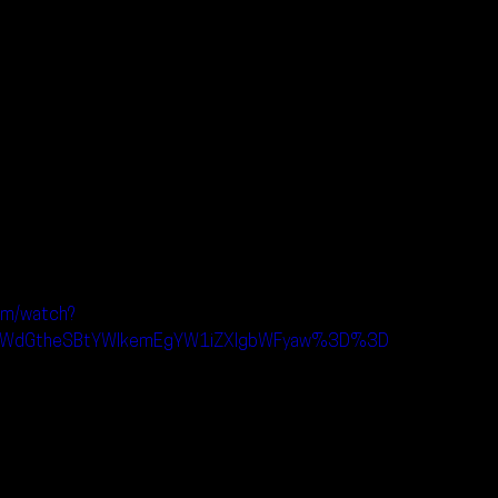
om/watch?
gUWdGtheSBtYWlkemEgYW1iZXIgbWFyaw%3D%3D