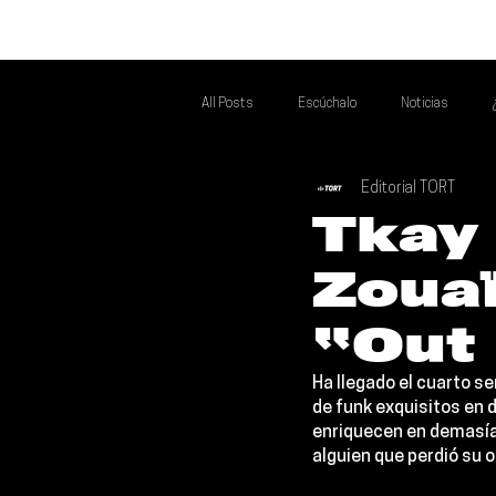
INICIO
All Posts
Escúchalo
Noticias
Editorial TORT
Si Te Gusta... Te Recomendamos A...
T
Tkay 
Zoua
Poder Latino Que Descubrir
Mejores 
“Out 
Ha llegado el cuarto se
de funk exquisitos en 
enriquecen en demasía 
alguien que perdió su 