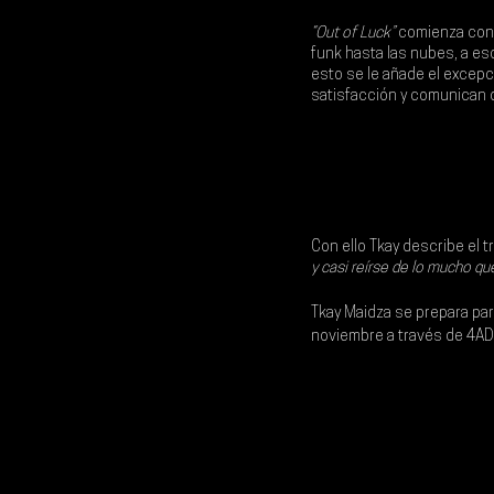
“Out of Luck”
 comienza con 
funk hasta las nubes, a e
esto se le añade el excepc
satisfacción y comunican qu
Con ello Tkay describe el 
y casi reírse de lo mucho qu
Tkay Maidza se prepara para
noviembre a través de 4AD