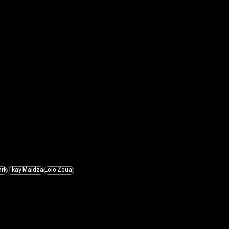
rk
Tkay Maidza
Lolo Zouaï