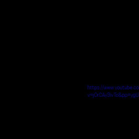
https://www.youtube.c
v=jOrCAy3ivTo&pp=y