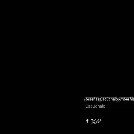
Reseñas
Escúchalo
Amber Ma
Escúchalo