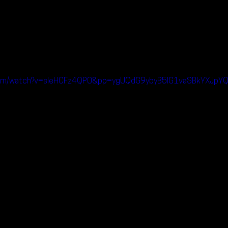
.com/watch?v=sIeHCFz4QP0&pp=ygUQdG9ybyB5IG1vaSBkYXJ