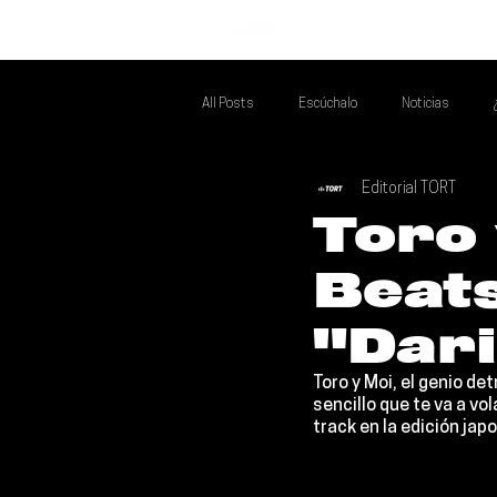
INICIO
All Posts
Escúchalo
Noticias
Editorial TORT
Si Te Gusta... Te Recomendamos A...
T
Toro 
Beats
Poder Latino Que Descubrir
Mejores 
"Dar
Toro y Moi
, el genio de
sencillo que te va a vo
track en la edición jap