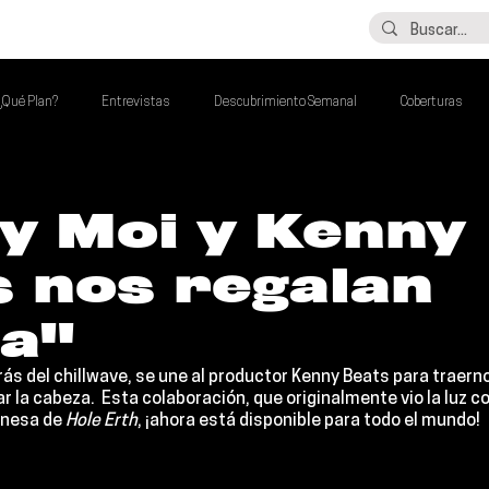
LO ÚLTIMO
CONTACTO
¿Qué Plan?
Entrevistas
Descubrimiento Semanal
Coberturas
alento Mexa Que Debes Escuchar
Flash Round
Imperdibles de la Semana
y Moi y Kenny
 nos regalan
de la Semana
Talento Mexa Semanal
Álbumes de la Semana
ia"
trás del chillwave, se une al productor 
Kenny Beats 
para traern
lar la cabeza.  Esta colaboración, que originalmente vio la luz 
onesa de 
Hole Erth
, ¡ahora está disponible para todo el mundo!