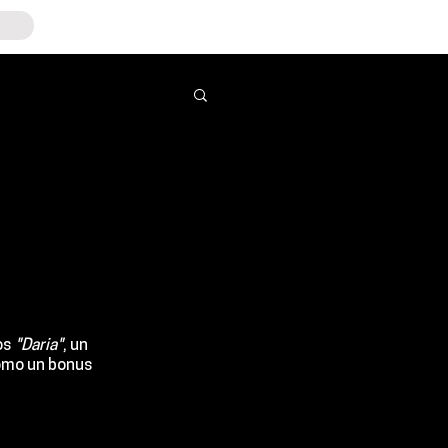
os
 "Daria"
, un 
como un bonus 