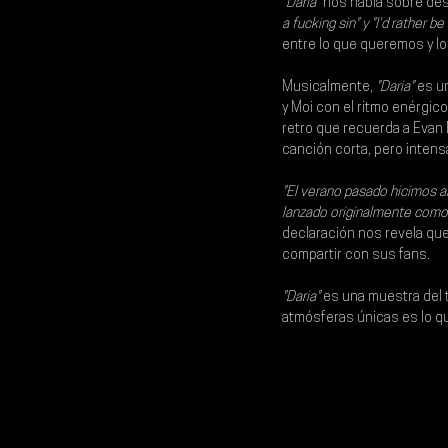
"Daria"
 nos habla sobre des
a fucking sin" y "I'd rather be
entre lo que queremos y l
Musicalmente, 
"Daria"
 es u
y Moi
 con el ritmo enérgico 
retro que recuerda a Evan 
canción corta, pero inten
"El verano pasado hicimos 
lanzado originalmente como 
declaración nos revela que
compartir con sus fans.
"Daria"
 es una muestra del t
atmósferas únicas es lo qu