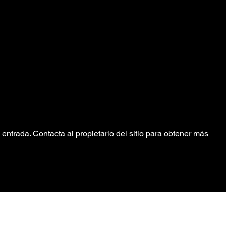
entrada. Contacta al propietario del sitio para obtener más
JKriv, Pahua
¿L
“Paula’s Dance”
su
“S
nu
Co
Política de Privacidad