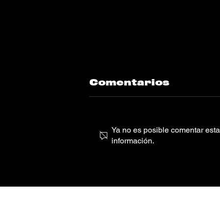
Comentarios
Ya no es posible comentar esta 
información.
Darkside, Michi,
RPLK, Mild
Minds y más en
las canciones
imperdibles de