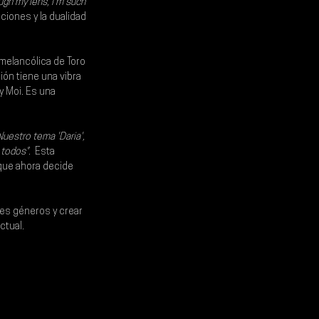
ugh my lens, I'm such 
aciones y la dualidad 
 melancólica de 
Toro 
ón tiene una vibra 
 Moi. Es una 
Nuestro tema 'Daria', 
 todos"
.  Esta 
 que ahora decide 
tes géneros y crear 
tual. 