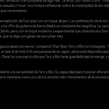
eo, tentación y la búsqueda de algo real.  La letra, con frases como 
"Thro
 a casualty of love"
, nos invita a reflexionar sobre la complejidad de las rel
o que necesitamos.
na explosión de fuzz-pop con un toque de jazz. La combinación de la voz
y los riffs de guitarra de 
Kenny Beats
 es simplemente magnífica. La canci
Dando, pero con el toque moderno y experimental que caracteriza a Toro y
sa, que te deja con ganas de escuchar más.
algunos beats con Kenny"
, compartió Chaz Bear (Toro y Moi) en Instagram. 
"
un lado B de Hole Erth exclusivamente en Japón, ahora está disponible para
 
"Daria"
 es una joya oculta que Toro y Moi tenía guardada bajo la manga, y
alento y la versatilidad de 
Toro y Moi
. Su capacidad para fusionar diferen
e lo mantiene como uno de los artistas más interesantes de la escena ac