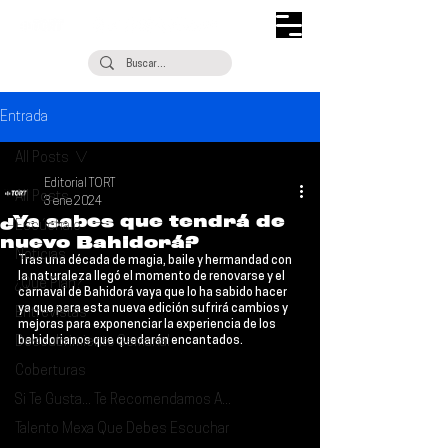
Entrada
All Posts
Editorial TORT
All Posts
3 ene 2024
¿Ya sabes que tendrá de
Escúchalo
nuevo Bahidorá?
Noticias
Tras una década de magia, baile y hermandad con 
la naturaleza llegó el momento de renovarse y el 
¿Qué Plan?
carnaval de 
Bahidorá 
vaya que lo ha sabido hacer 
ya que para esta nueva edición sufrirá cambios y 
Entrevistas
mejoras para exponenciar la experiencia de los 
Descubrimiento Semanal
bahidorianos que quedarán encantados.
Coberturas
Si Te Gusta... Te Recomendamos A...
Talento Mexa Que Debes Escuchar