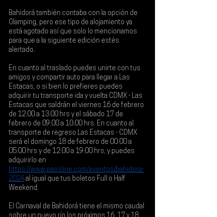
Bahidorá también contaba con la opción de 
Glamping
, pero ese tipo de alojamiento ya 
está agotado así que solo lo mencionamos 
para que a la siguiente edición estés 
alertado.
En cuanto al traslado puedes unirte con tus 
amigos y compartir auto para llegar a Las 
Estacas, o si bien lo prefieres 
puedes 
adquirir tu transporte ida y vuelta
 CDMX - Las 
Estacas que saldrán el viernes 16 de febrero 
de 12:00 a 13:00 hrs y el sábado 17 de 
febrero de 09:00 a 10:00 hrs. En cuanto al 
transporte de regreso Las Estacas - CDMX 
será el domingo 18 de febrero de 00:00 a 
05:00 hrs y de 12:00 a 19:00 hrs, y puedes 
adquirirlo en
https://www.passline.com/eventos/bahidora-
2024
 al igual que tus 
boletos Full o Half 
Weekend
.
El Carnaval de Bahidorá tiene el mismo caudal 
sobre un nuevo río los próximos 
16, 17 y 18 