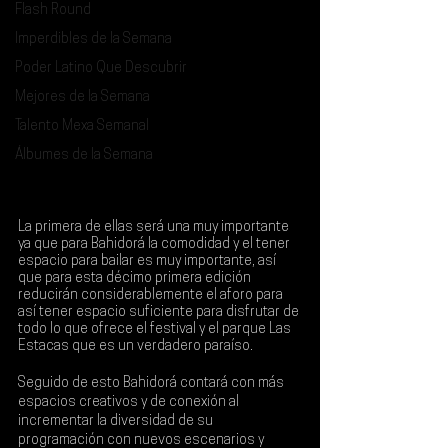
Flash Round
Imperdibles de la Semana
Poder Latino Que Descubrir
Mejores de la Semana
Talento Mexa Semanal
Álbumes de la Semana
La primera de ellas será una muy importante 
ya que para 
Bahidorá 
la 
comodidad 
y el tener 
espacio para bailar es muy importante, así 
que para esta décimo primera edición 
reducirán considerablemente el aforo para 
así tener espacio suficiente para disfrutar de 
todo lo que ofrece el festival y el parque 
Las 
Estacas
 que es un verdadero paraíso.
Seguido de esto Bahidorá contará con más 
espacios creativos y de conexión al 
incrementar la diversidad de su 
programación con nuevos escenarios y 