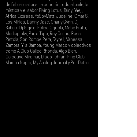
de febrero
 al cual le pondrán todo el baile, la 
mística y el sabor 
Flying Lotus, Tainy, Yaeji, 
Africa Express, YoSoyMatt, Judeline, Omar S, 
Los Mirlos, Danny Daze, Charly Gynn, Dj 
Babatr, Dj Gigola, Felipe Orjuela, Mabe Fratti, 
Mediopicky, Paula Tape, Rey Colino, Rosa 
Pistola, Son Rompe Pera, Tayrell, Vanessa 
Zamora, Y la Bamba, Young Marco y colectivos 
como A Club Called Rhonda, Algo Bien, 
Colectivo Miramar, Disco Tehran, Fino Club, 
Mamba Negra, My Analog Journal y Por Detroit
.