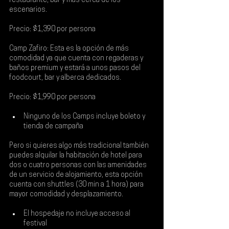
restaurante, bar y más cerca de los 
escenarios.
Precio: $1,390 por persona
Camp Zafiro:
 Esta es la opción de más 
comodidad ya que cuenta con regaderas y 
baños premium y estará a unos pasos del 
foodcourt, bar y alberca dedicados.
Precio: $1,990 por persona
Ninguno de los Camps incluye boleto y 
tienda de campaña
Pero si quieres algo más tradicional también 
puedes alquilar la 
habitación de hotel 
para 
dos o cuatro personas con las amenidades 
de un servicio de alojamiento, esta opción 
cuenta con shuttles (30 min a 1 hora) para 
mayor comodidad y desplazamiento.
El hospedaje no incluye acceso al 
festival