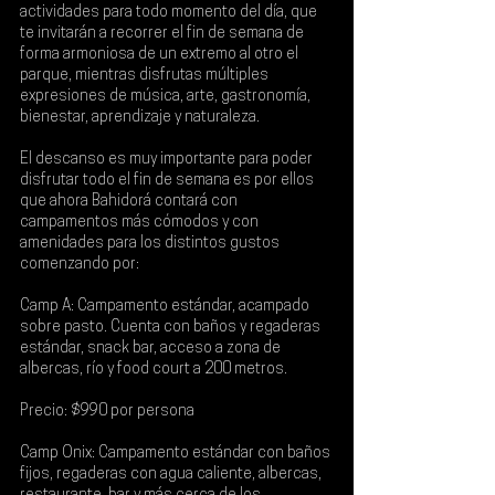
actividades para todo momento del día, que 
te invitarán a recorrer el fin de semana de 
forma armoniosa de un extremo al otro el 
parque, mientras disfrutas múltiples 
expresiones de música, arte, gastronomía, 
bienestar, aprendizaje y naturaleza.
El descanso es muy importante para poder 
disfrutar todo el fin de semana es por ellos 
que ahora Bahidorá contará con 
campamentos más cómodos y con 
amenidades para los distintos gustos 
comenzando por: 
Camp A:
 Campamento estándar, acampado 
sobre pasto. Cuenta con baños y regaderas 
estándar, snack bar, acceso a zona de 
albercas, río y food court a 200 metros.
Precio: $990 por persona
Camp Onix: 
Campamento estándar con baños 
fijos, regaderas con agua caliente, albercas, 