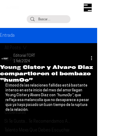
Entrada
All Posts
Editorial TORT
All Posts
1 feb 2024
Young Cister y Alvaro Diaz
Escúchalo
compartieron el bombazo
Noticias
“humOo”
El mood de las relaciones fallidas está bastante 
¿Qué Plan?
intenso en este inicio del mes del amor llegan 
Entrevistas
Young Cister
 y 
Alvaro Diaz
 con
 “humoOo”
, que 
refleja esa melancolía que no desaparece a pesar 
Descubrimiento Semanal
que ya haya pasado un buen tiempo de la ruptura 
de la relación.
Coberturas
Si Te Gusta... Te Recomendamos A...
Talento Mexa Que Debes Escuchar