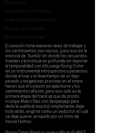
Flash Round
Imperdibles de la Semana
Poder Latino Que Descubrir
Mejores de la Semana
Talento Mexa Semanal
Álbumes de la Semana
El corazón tiene maneras raras de trabajar y 
los sentimientos son necios, justo eso es la 
esencia de 
“humOo”
 en donde los recuerdos 
invaden y la tristeza es profunda sin importar 
la temporalidad con ello juega 
Young Cister 
en un instrumental introspectivo y pesaroso, 
donde el trap y el downtempo de un bajo 
pesado y rasgaduras precisas en el snare 
hacen que el corazón se apachurre y los 
sentimientos afloren, pero eso solo es la 
primera etapa del track ya que de pronto 
irrumpe 
Alvaro Diaz
 con desparpajo para 
darle la vuelta al mood al simplemente dejar 
todo atrás, erigirse como un seductor el cual 
se deja querer, arropado por un ritmo de 
house festivo.
Young Cister liberó su nuevo álbum 
PLANES 