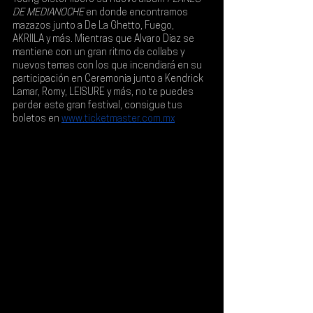
DE MEDIANOCHE 
en donde encontramos 
mazazos junto a 
De La Ghetto, Fuego, 
AKRIILA
 y más. Mientras que Alvaro Diaz se 
mantiene con un gran ritmo de collabs y 
nuevos temas con los que incendiará en su 
participación en 
Ceremonia 
junto a 
Kendrick 
Lamar, Romy, LEISURE y más
, no te puedes 
perder este gran festival, consigue
tus 
boletos en
www.ticketmaster.com.mx
.