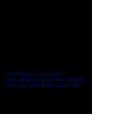
https://www.youtube.com/watch?
v=V6n_soh5jkI&pp=ygUfeW91bmcgY2lzdGVyI
GFsdmFybyBkaWF6IGh1bW9vbw%3D%3D