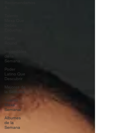
Recomendamos
A...
Talento
Mexa Que
Debes
Escuchar
Flash
Round
Imperdibles
de la
Semana
Poder
Latino Que
Descubrir
Mejores de
la Semana
Talento
Mexa
Semanal
Álbumes
de la
Semana