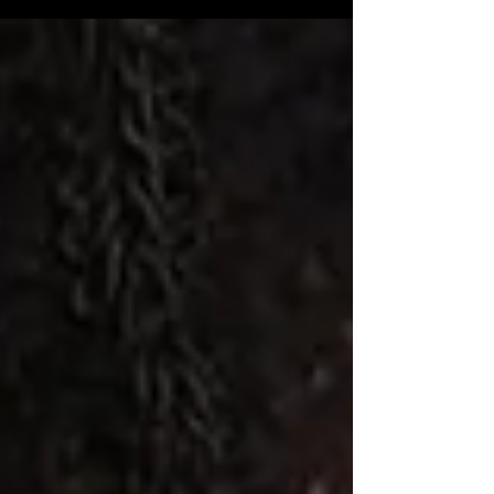
lanzamiento oficial de petal, Ariana Grande
firma una obra de arte sónica
verdaderamente extraordinaria que se
posiciona de inmediato como uno de los
álbumes más fascinantes y complejos de
este segundo semestre del año.