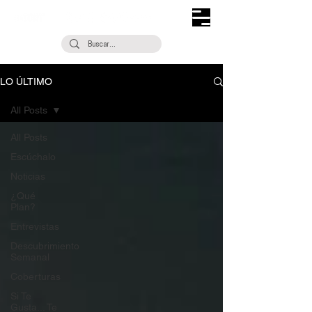
LO ÚLTIMO
All Posts
All Posts
Escúchalo
Noticias
¿Qué
Plan?
Entrevistas
Descubrimiento
Semanal
Coberturas
Si Te
Gusta... Te