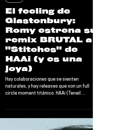
Noticias
El feeling de
Glastonbury:
Romy estrena su
remix BRUTAL a
"Stitches" de
HAAi (y es una
joya)
Hay colaboraciones que se sienten
naturales, y hay releases que son un full
circle moment titánico. HAAi (Teneil
Throssell), la productora australiana, acaba
de soltar el remix de su single "Stitches" a
cargo de su amiga y partner in crime, Romy