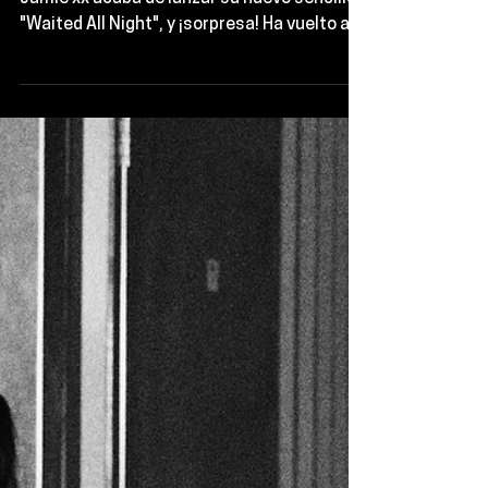
nuevo sencillo
“Waited All
Night”
La nostalgia nos está invadiendo y es que
Jamie xx acaba de lanzar su nuevo sencillo
"Waited All Night", y ¡sorpresa! Ha vuelto a
reunir...