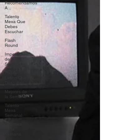
Recomendamos
A...
Talento
Mexa Que
Debes
Escuchar
Flash
Round
Imperdibles
de la
Semana
Poder
Latino Que
Descubrir
Mejores de
la Semana
Talento
Mexa
Semanal
Álbumes
de la
Semana