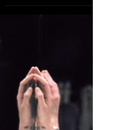
imparable
sencillo “Lift You
Up”
Glastonbury dejó muchos actos
memorables, pero también hubo estrenos
en vivo como lo fue el nuevo sencillo de las
titánicas Jessie Ware y...