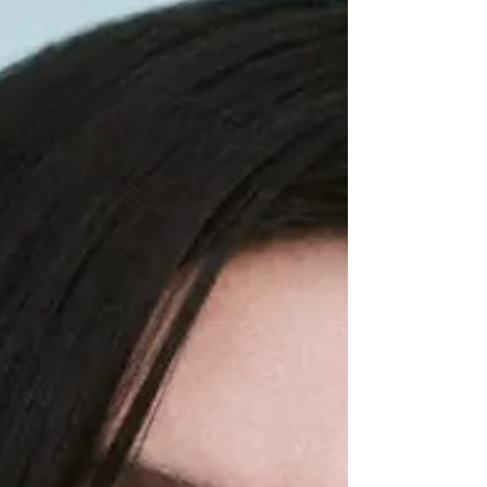
(sí, la de The xx).