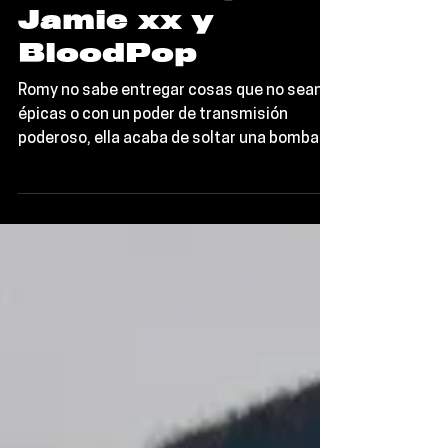
Queer de Orgullo
y Dance
Producido por
Jamie xx y
BloodPop
Romy no sabe entregar cosas que no sean
épicas o con un poder de transmisión
poderoso, ella acaba de soltar una bomba
de amor y orgullo. Su nuevo sencillo, "Love
Who You Love", es un himno queer que
celebra la libertad de amar y es el cierre
perfecto para su álbum debut.