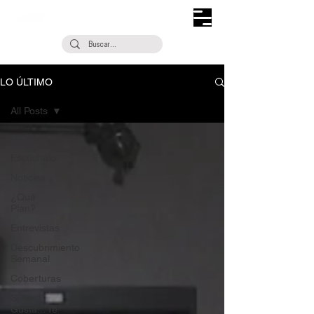
LO ÚLTIMO
All Posts
All Posts
Escúchalo
Noticias
¿Qué
Plan?
Entrevistas
Descubrimiento
Semanal
Coberturas
Si Te
Gusta... Te