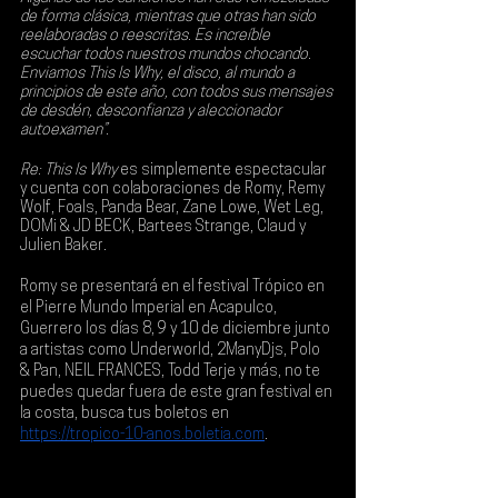
de forma clásica, mientras que otras han sido 
reelaboradas o reescritas. Es increíble 
escuchar todos nuestros mundos chocando. 
Enviamos This Is Why, el disco, al mundo a 
principios de este año, con todos sus mensajes 
de desdén, desconfianza y aleccionador 
autoexamen”.
Re: This Is Why 
es simplemente espectacular 
y cuenta con colaboraciones de 
Romy, Remy 
Wolf, Foals, Panda Bear, Zane Lowe, Wet Leg, 
DOMi & JD BECK, Bartees Strange, Claud y 
Julien Baker
.
Romy se presentará en el festival 
Trópico 
en 
el 
Pierre Mundo Imperial
 en 
Acapulco
, 
Guerrero los días 
8, 9 y 10 de diciembre
 junto 
a artistas como 
Underworld, 2ManyDjs, Polo 
& Pan, NEIL FRANCES, Todd Terje
 y más, no te 
puedes quedar fuera de este gran festival en 
la costa, busca tus boletos en 
https://tropico-10-anos.boletia.com
.