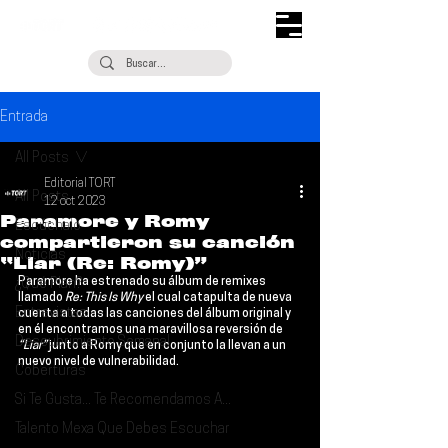
Entrada
All Posts
Editorial TORT
All Posts
12 oct 2023
Paramore y Romy
Escúchalo
compartieron su canción
Noticias
“Liar (Re: Romy)”
Paramore 
ha estrenado su álbum de remixes 
¿Qué Plan?
llamado 
Re: This Is Why
 el cual catapulta de nueva 
Entrevistas
cuenta a todas las canciones del álbum original y 
en él encontramos una maravillosa reversión de
Descubrimiento Semanal
“Liar”
 junto a 
Romy 
que en conjunto la llevan a un 
nuevo nivel de vulnerabilidad.
Coberturas
Si Te Gusta... Te Recomendamos A...
Talento Mexa Que Debes Escuchar