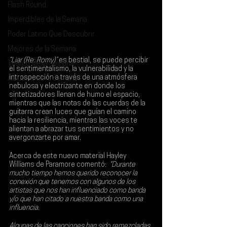
Flash Round
Imperdibles de la Semana
Poder Latino Que Descubrir
Mejores de la Semana
“Liar (Re: Romy)”
 es bestial, se puede percibir 
Talento Mexa Semanal
el sentimentalismo, la vulnerabilidad y la 
introspección a través de una atmósfera 
Álbumes de la Semana
nebulosa y electrizante en donde los 
sintetizadores llenan de humo el espacio, 
mientras que las notas de las cuerdas de la 
guitarra crean luces que guían el camino 
hacia la resiliencia, mientras las voces te 
alientan a abrazar tus sentimientos y no 
avergonzarte por amar.
Acerca de este nuevo material 
Hayley 
Williams
 de 
Paramore 
comentó: 
 "Durante 
mucho tiempo hemos querido reconocer la 
conexión que tenemos con algunos de los 
artistas que nos han influenciado como banda 
y/o que han citado a nuestra banda como una 
influencia.
Algunas de las canciones han sido remezcladas 