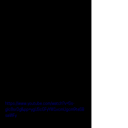
https://www.youtube.com/watch?v=Ss-
glc8srDg&pp=ygUScGFyYW1vcmUgcm9teSB
saWFy