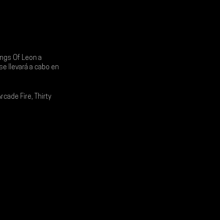
ings Of Leon
 a 
e llevará a cabo en 
rcade Fire, Thirty 