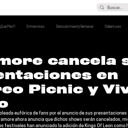
LO ÚLTIMO
CONTACTO
¿Qué Plan?
Entrevistas
Descubrimiento Semanal
Coberturas
alento Mexa Que Debes Escuchar
Flash Round
Imperdibles de la Semana
more cancela 
entaciones en
de la Semana
Talento Mexa Semanal
Álbumes de la Semana
eo Picnic y Vi
o
oleada eufórica de fans por el anuncio de sus presentaciones 
ramore 
ahora anuncia que dichos shows serán cancelados, mie
 festivales han anunciado la adición de 
Kings Of Leon 
como h