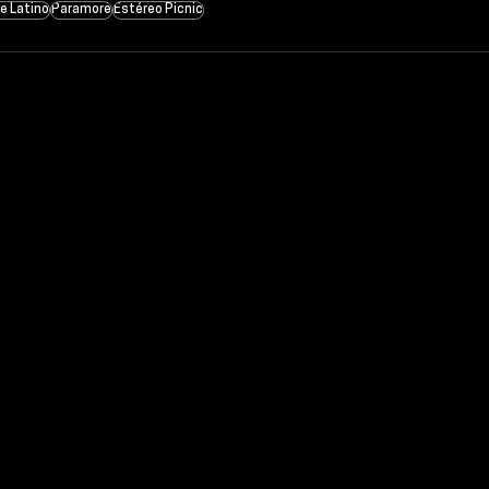
ve Latino
Paramore
Estéreo Picnic