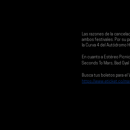
Las razones de la cancelac
ambos festivales. Por su pa
la 
Curva 4 del Autódromo 
En cuanto a 
Estéreo Picni
Seconds To Mars, Bad Gya
Busca tus boletos para el 
https://www.eticket.co/m