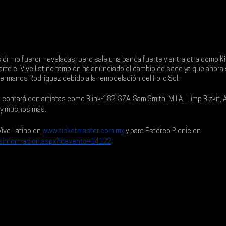
ión no fueron reveladas, pero sale una banda fuerte y entra otra como 
K
rte el 
Vive Latino
 también ha anunciado el cambio de sede ya que ahora s
Hermanos Rodriguez
 debido a la remodelación del 
Foro Sol
.
c
 contará con artistas como 
Blink-182, SZA, Sam Smith, M.I.A., Limp Bizkit, A
l y muchos más
.
Vive Latino en
www.ticketmaster.com.mx
y para Estéreo Picnic en 
asinformacion.aspx?idevento=14122
.