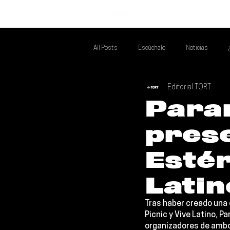
INICIO
All Posts
Escúchalo
Noticias
Editorial TORT
Si Te Gusta... Te Recomendamos A...
T
Para
pres
Poder Latino Que Descubrir
Mejores 
Estér
Latin
Tras haber creado una 
Picnic
 y 
Vive Latino
, 
Pa
organizadores de ambos