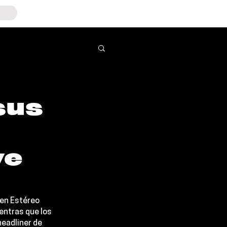
sus
ve
en 
Estéreo 
ntras que los 
eadliner de 