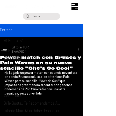
Entrada
All Posts
Editorial TORT
All Posts
4 ene 2024
Power match con Bruses y
Escúchalo
Pale Waves en su nuevo
Noticias
sencillo “She’s So Cool”
Ha llegado un power match con esencia noventera 
¿Qué Plan?
en donde 
Bruses 
reclutó a los británicos 
Pale 
Entrevistas
Waves
 para su sencillo 
“She’s So Cool”
 que 
impacta de gran manera al contar con ganchos 
Descubrimiento Semanal
poderosos de Pop Punk retro con una letra 
pegajosa, sexy y divertida.
Coberturas
Si Te Gusta... Te Recomendamos A...
Talento Mexa Que Debes Escuchar