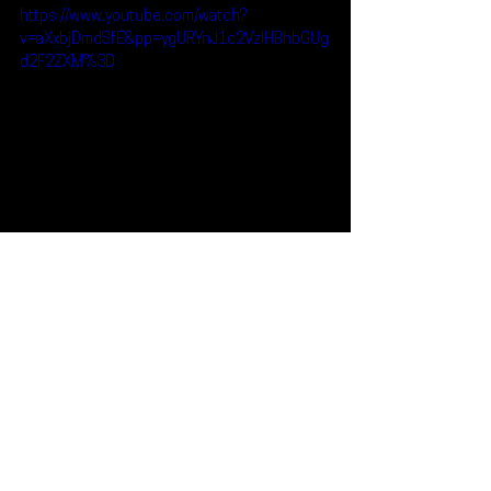
https://www.youtube.com/watch?
v=aXxbjDmdSfE&pp=ygURYnJ1c2VzIHBhbGUg
d2F2ZXM%3D
Reseñas
Noticias
Bruses
Pale Waves
Noticias
Ver todo
Entradas recientes