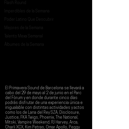
Flash Round
Imperdibles de la Semana
Poder Latino Que Descubrir
Mejores de la Semana
Talento Mexa Semanal
Álbumes de la Semana
El Primavera Sound de Barcelona se llevará a 
cabo del 
29 de mayo al 2 de junio en el Parc 
del Fòrum
 y en donde durante cinco días 
podrás disfrutar de una experiencia única e 
inigualable con distintas actividades y actos 
como los de 
Lana del Rey SZA, Disclosure, 
Justice, FKA Twigs, Phoenix, The National, 
Mitski, Vampire Weekend, PJ Harvey, Arca, 
Charli XCX, Kim Petras, Omar Apollo, Peggy 