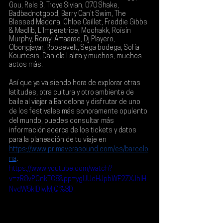
Gou, Rels B, Troye Sivian, 070 Shake, 
Badbadnotgood, Barry Can’t Swim, The 
Blessed Madona, Chloe Caillet, Freddie Gibbs 
& Madlib, L’Impératrice, Mochakk, Roísín 
Murphy, Romy, Amaarae, Dj Playero, 
Obongjayar, Roosevelt, Sega bodega, Sofía 
Kourtesis, Daniela Lalita
 y muchos, muchos 
actos más.
Así que ya va siendo hora de explorar otras 
latitudes, otra cultura y otro ambiente de 
baile al viajar a Barcelona y disfrutar de uno 
de los festivales más sonoramente opulento 
del mundo, puedes consultar más 
información acerca de los tickets y datos 
para la planeación de tu viaje en 
https://www.primaverasound.com/es/barcelo
na
.
https://www.youtube.com/watch?
v=zR8vPCnkTC8&pp=ygUUcHJpbWF2ZXJhIH
NvdW5kIDIwMjQ%3D