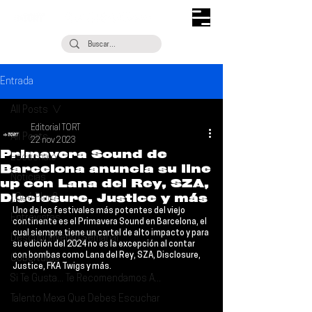
Entrada
All Posts
Editorial TORT
All Posts
22 nov 2023
Primavera Sound de
Escúchalo
Barcelona anuncia su line
Noticias
up con Lana del Rey, SZA,
Disclosure, Justice y más
¿Qué Plan?
Uno de los festivales más potentes del viejo 
Entrevistas
continente es el 
Primavera Sound
 en 
Barcelona
, el 
cual siempre tiene un cartel de alto impacto y para 
Descubrimiento Semanal
su edición del 2024 no es la excepción al contar 
con bombas como 
Lana del Rey, SZA, Disclosure, 
Coberturas
Justice, FKA Twigs
 y más.
Si Te Gusta... Te Recomendamos A...
Talento Mexa Que Debes Escuchar